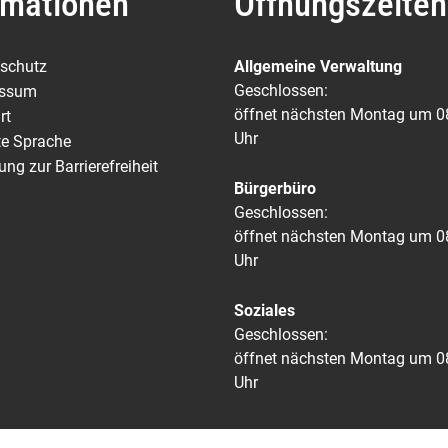
rmationen
Öffnungszeiten
schutz
Allgemeine Verwaltung
Klicken, um weitere Öffnungs-
Geschlossen:
essum
öffnet nächsten Montag um 0
rt
Uhr
te Sprache
ung zur Barrierefreiheit
Bürgerbüro
Klicken, um weitere Öffnungs-
Geschlossen:
öffnet nächsten Montag um 0
Uhr
Soziales
Klicken, um weitere Öffnungs-
Geschlossen:
öffnet nächsten Montag um 0
Uhr