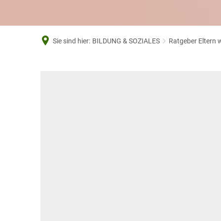
Sie sind hier:
BILDUNG & SOZIALES
Ratgeber Eltern w
Schwangerschaft
und
Geburt