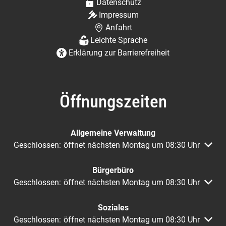
Datenschutz
Impressum
Anfahrt
Leichte Sprache
Erklärung zur Barrierefreiheit
Öffnungszeiten
Allgemeine Verwaltung
Klicken, um weitere Öffnungs- oder Schließzeiten auszuble
Geschlossen:
öffnet nächsten Montag um 08:30 Uhr
Bürgerbüro
Klicken, um weitere Öffnungs- oder Schließzeiten auszuble
Geschlossen:
öffnet nächsten Montag um 08:30 Uhr
Soziales
Klicken, um weitere Öffnungs- oder Schließzeiten auszuble
Geschlossen:
öffnet nächsten Montag um 08:30 Uhr